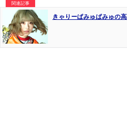
関連記事
きゃりーぱみゅぱみゅの高