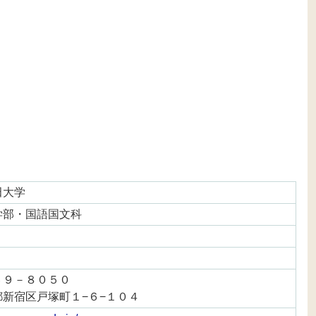
田大学
学部・国語国文科
６９－８０５０
都新宿区戸塚町１−６−１０４