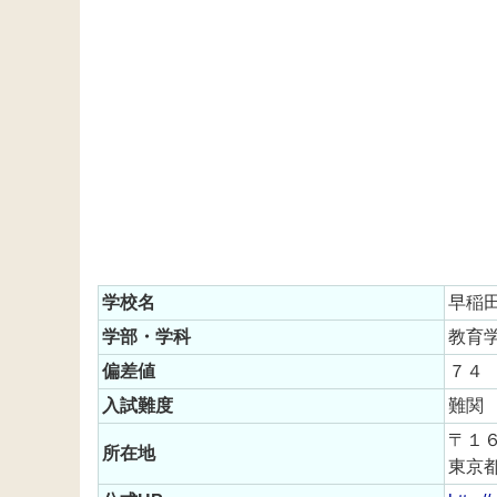
学校名
早稲
学部・学科
教育
偏差値
７４
入試難度
難関
〒１
所在地
東京