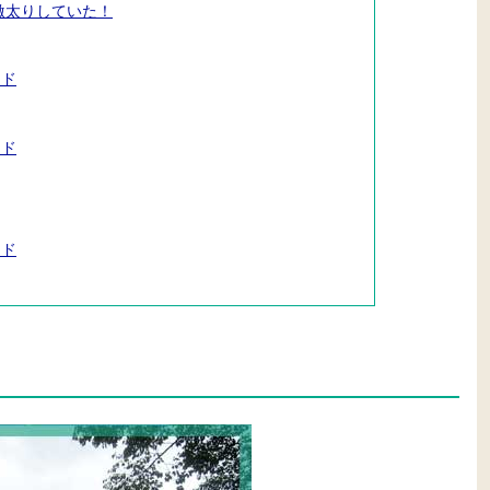
激太りしていた！
ード
ード
ード