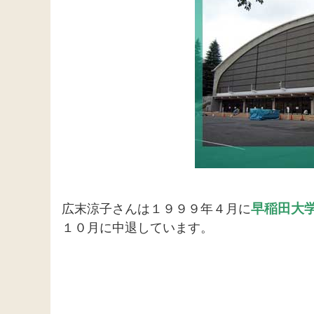
早稲田大
広末涼子さんは１９９９年４月に
１０月に中退しています。