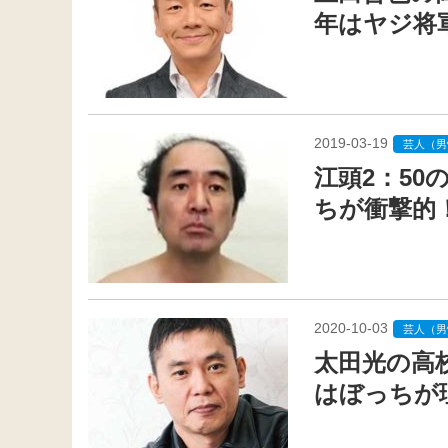
年はヤジ将
2019-03-19
芸人（男
江頭2：5
ちが衝撃的
2020-10-03
芸人（男
太田光の高
はぼっちが