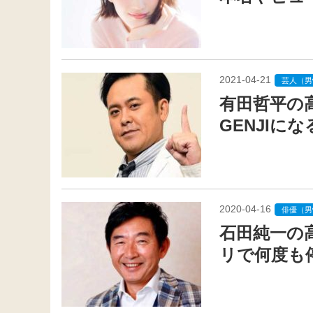
2021-04-21
芸人（男
有田哲平の
GENJIにな
2020-04-16
俳優（男
石田純一の
リで何度も