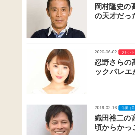
岡村隆史の
の天才だっ
2020-06-02
タレント
忍野さらの
ックバレエ
2019-02-16
俳優（男
織田裕二の
頃からかっ