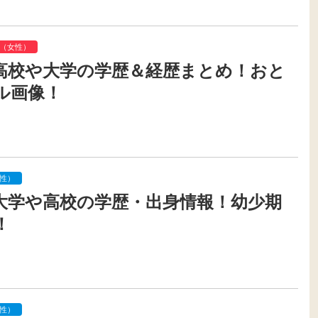
（女性）
高校や大学の学歴＆経歴まとめ！おと
ル画像！
性）
大学や高校の学歴・出身情報！幼少期
！
性）