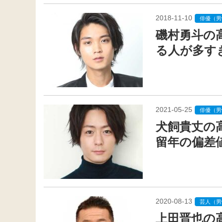
2018-11-10
俳優（男
磯村勇斗の
る人が多す
2021-05-25
俳優（男
犬飼貴丈の
留年の偏差
2020-08-13
芸人（男
上田晋也の