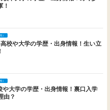
軍！
性）
0の高校や大学の学歴・出身情報！生い立
！
性）
校や大学の学歴・出身情報！裏口入学
理由？