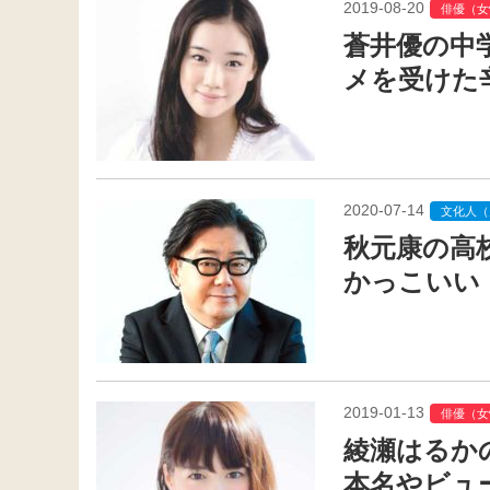
2019-08-20
俳優（女
蒼井優の中
メを受けた
2020-07-14
文化人（
秋元康の高
かっこいい
2019-01-13
俳優（女
綾瀬はるか
本名やビュ