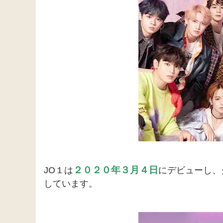
２０２０年３月４日
JO１は
にデビューし、
しています。