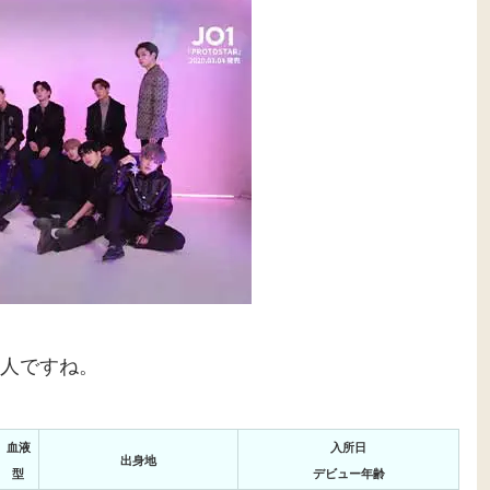
人ですね。
血液
入所日
出身地
型
デビュー年齢