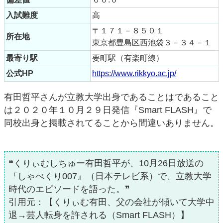
入試難度
高
〒１７１－８５０１
所在地
東京都豊島区西池袋３－３４－１
最寄り駅
要町駅（有楽町線）
公式HP
https://www.rikkyo.ac.jp/
有田哲平さんが立教大学出身であることはであること
は２０２０年１０月２９日発信『Smart FLASH』で
同校出身と掲載されてることから間違いありません。
❝くりぃむしちゅー有田哲平が、10月26日放送の
『しゃべくり007』（日本テレビ系）で、立教大学
時代のエピソードを語った。❞
引用元：【くりぃむ有田、父の会社が傾いて大学中
退→芸人転身を許される（Smart FLASH）】