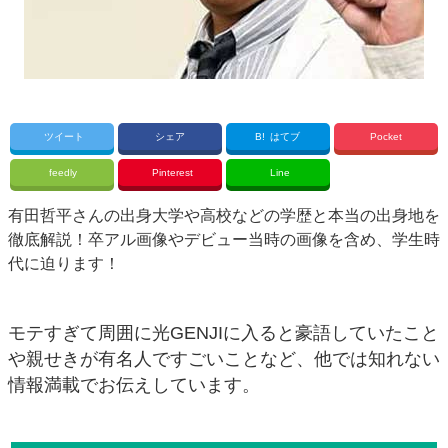
ツイート
シェア
B!
はてブ
Pocket
feedly
Pinterest
Line
有田哲平さんの出身大学や高校などの学歴と本当の出身地を
徹底解説！卒アル画像やデビュー当時の画像を含め、学生時
代に迫ります！
モテすぎて周囲に光GENJIに入ると豪語していたこと
や親せきが有名人ですごいことなど、他では知れない
情報満載でお伝えしています。