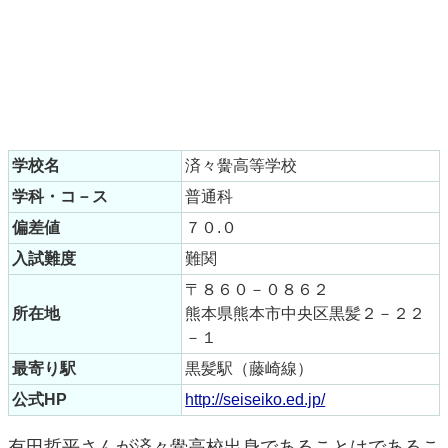
学校名
済々黌高等学校
学科・コ－ス
普通科
偏差値
７０.０
入試難度
難関
〒８６０－０８６２
所在地
熊本県熊本市中央区黒髪２－２２
－１
最寄り駅
黒髪駅（藤崎線）
公式HP
http://seiseiko.ed.jp/
有田哲平さんが済々黌高校出身であることはであるこ