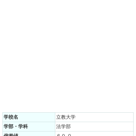
学校名
立教大学
学部・学科
法学部
偏差値
６０.０