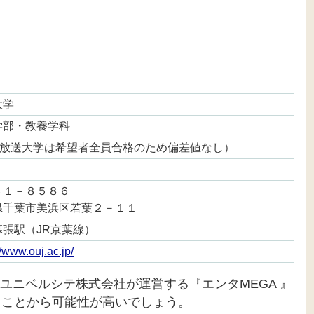
大学
学部・教養学科
※放送大学は希望者全員合格のため偏差値なし）
６１－８５８６
県千葉市美浜区若葉２－１１
幕張駅（JR京葉線）
//www.ouj.ac.jp/
ユニベルシテ株式会社が運営する『エンタMEGA 』
ることから可能性が高いでしょう。