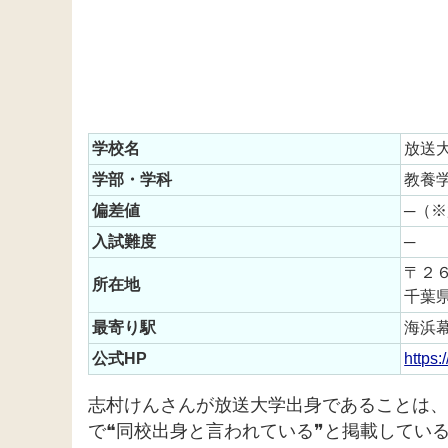
学校名
放送
学部・学科
教養
偏差値
─（
入試難度
─
〒２
所在地
千葉
最寄り駅
海浜
公式HP
https:
志村けんさんが放送大学出身であることは、
で❝同校出身と言われている❞と掲載してい