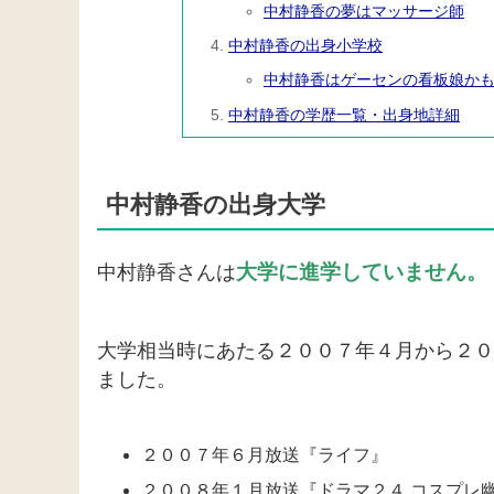
中村静香の夢はマッサージ師
中村静香の出身小学校
中村静香はゲーセンの看板娘か
中村静香の学歴一覧・出身地詳細
中村静香の出身大学
大学に進学していません。
中村静香さんは
大学相当時にあたる２００７年４月から２０
ました。
２００７年６月放送『ライフ』
２００８年１月放送『ドラマ２４ コスプレ幽