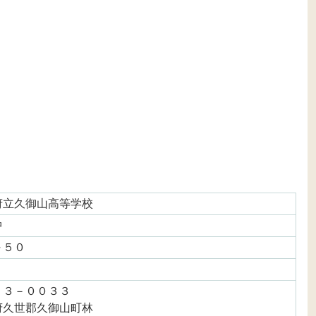
府立久御山高等学校
中
～５０
１３－００３３
府久世郡久御山町林