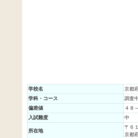
学校名
京都
学科・コース
調査
偏差値
４８
入試難度
中
〒６
所在地
京都