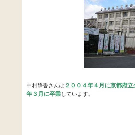
２００４年４月に京都府立
中村静香さんは
年３月に卒業
しています。