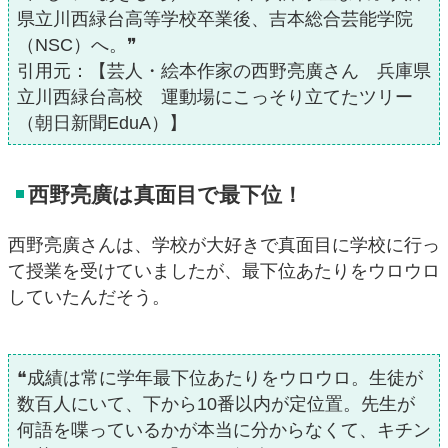
県立川西緑台高等学校卒業後、吉本総合芸能学院
（NSC）へ。❞
引用元：【芸人・絵本作家の西野亮廣さん 兵庫県
立川西緑台高校 運動場にこっそり立てたツリー
（朝日新聞EduA）】
西野亮廣は真面目で最下位！
西野亮廣さんは、学校が大好きで真面目に学校に行っ
て授業を受けていましたが、最下位あたりをウロウロ
していたんだそう。
❝成績は常に学年最下位あたりをウロウロ。生徒が
数百人にいて、下から10番以内が定位置。先生が
何語を喋っているかが本当に分からなくて、キチン