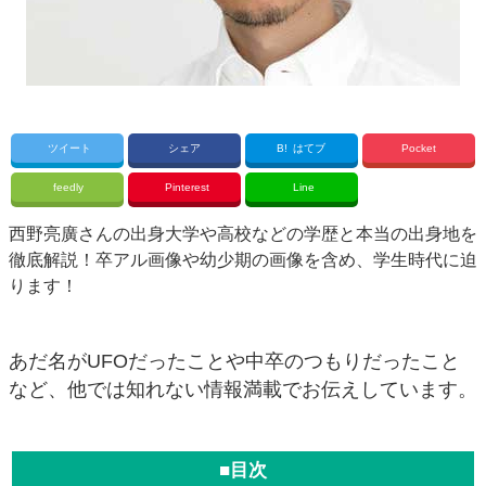
ツイート
シェア
B!
はてブ
Pocket
feedly
Pinterest
Line
西野亮廣さんの出身大学や高校などの学歴と本当の出身地を
徹底解説！卒アル画像や幼少期の画像を含め、学生時代に迫
ります！
あだ名がUFOだったことや中卒のつもりだったこと
など、他では知れない情報満載でお伝えしています。
■目次