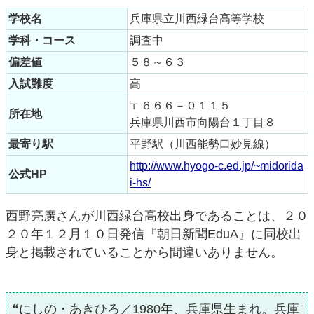
学校名
兵庫県立川西緑台高等学校
学科・コース
調査中
偏差値
５８～６３
入試難度
高
〒６６６－０１１５
所在地
兵庫県川西市向陽台１丁目８
最寄り駅
平野駅（川西能勢口妙見線）
http://www.hyogo-c.ed.jp/~midorida
公式HP
i-hs/
西野亮廣さんが川西緑台高校出身であることは、２０
２０年１２月１０日発信『朝日新聞EduA』に同校出
身と掲載されていることから間違いありません。
❝にしの・あきひろ／1980年、兵庫県生まれ。兵庫