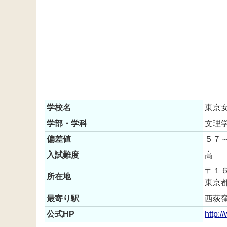
学校名
東京
学部・学科
文理
偏差値
５７
入試難度
高
〒１
所在地
東京
最寄り駅
西荻
公式HP
http:/