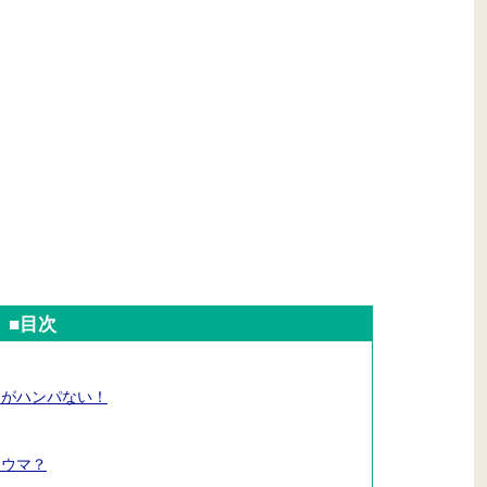
■目次
覚がハンパない！
ラウマ？