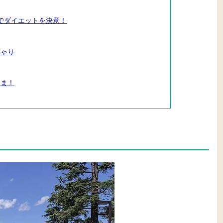
dsでダイエットを決意！
ちゃり
さま！