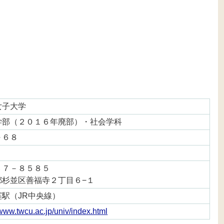
女子大学
学部（２０１６年廃部）・社会学科
～６８
６７－８５８５
都杉並区善福寺２丁目６−１
窪駅（JR中央線）
/www.twcu.ac.jp/univ/index.html