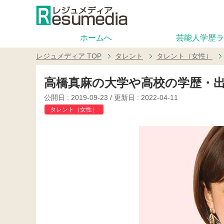
ホームへ
芸能人学歴ラ
レジュメディア
TOP
タレント
タレント（女性）
高橋真麻の大学や高校の学歴・出
公開日 :
2019-09-23
/ 更新日 :
2022-04-11
タレント（女性）