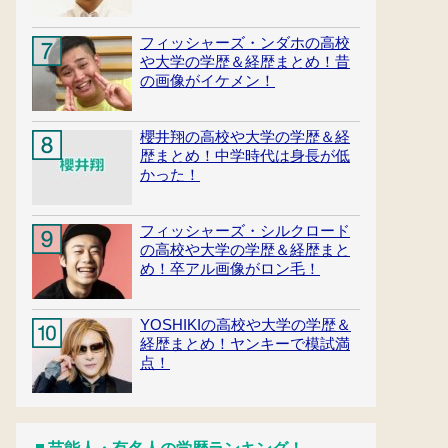
フィッシャーズ・ンダホの高校
や大学の学歴＆経歴まとめ！昔
の画像がイケメン！
櫻井翔の高校や大学の学歴＆経
歴まとめ！中学時代は身長が低
かった！
フィッシャーズ・シルクロード
の高校や大学の学歴＆経歴まと
め！卒アル画像がロン毛！
YOSHIKIの高校や大学の学歴＆
経歴まとめ！ヤンキーで模試満
点！