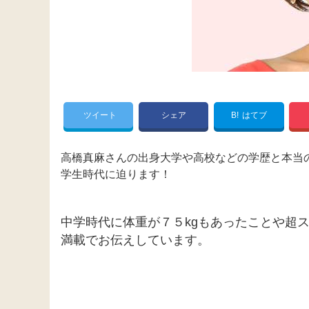
ツイート
シェア
B!
はてブ
高橋真麻さんの出身大学や高校などの学歴と本当
学生時代に迫ります！
中学時代に体重が７５kgもあったことや超
満載でお伝えしています。