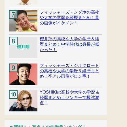
フィッシャーズ・ンダホの高校
や大学の学歴＆経歴まとめ！昔
の画像がイケメン！
櫻井翔の高校や大学の学歴＆経
歴まとめ！中学時代は身長が低
かった！
フィッシャーズ・シルクロード
の高校や大学の学歴＆経歴まと
め！卒アル画像がロン毛！
YOSHIKIの高校や大学の学歴＆
経歴まとめ！ヤンキーで模試満
点！