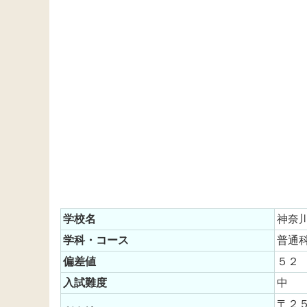
学校名
神奈
学科・コース
普通
偏差値
５２
入試難度
中
〒２