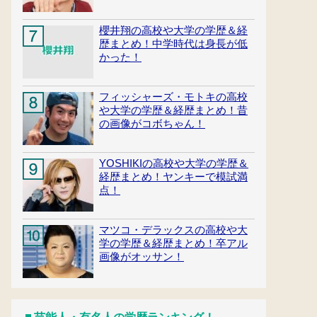
櫻井翔の高校や大学の学歴＆経
歴まとめ！中学時代は身長が低
かった！
フィッシャーズ・モトキの高校
や大学の学歴＆経歴まとめ！昔
の画像がコボちゃん！
YOSHIKIの高校や大学の学歴＆
経歴まとめ！ヤンキーで模試満
点！
マツコ・デラックスの高校や大
学の学歴＆経歴まとめ！卒アル
画像がオッサン！