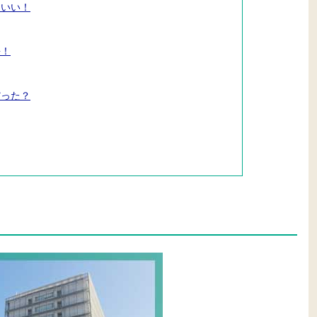
こいい！
長！
だった？