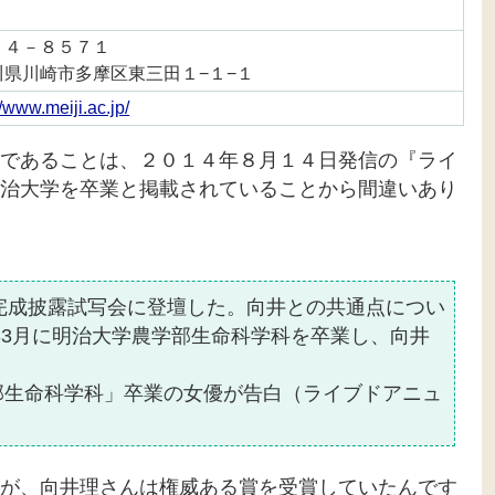
１４－８５７１
川県川崎市多摩区東三田１−１−１
//www.meiji.ac.jp/
であることは、２０１４年８月１４日発信の『ライ
治大学を卒業と掲載されていることから間違いあり
の完成披露試写会に登壇した。向井との共通点につい
年3月に明治大学農学部生命科学科を卒業し、向井
部生命科学科」卒業の女優が告白（ライブドアニュ
が、向井理さんは権威ある賞を受賞していたんです