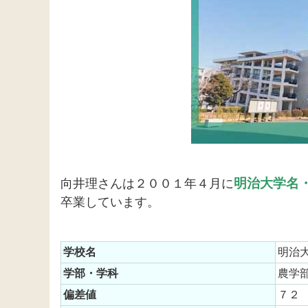
明治大学名
向井理さんは２００１年４月に
卒業しています。
学校名
明治
学部・学科
農学
偏差値
７２