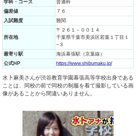
学科・コース
普通科
偏差値
７６
入試難度
難関
〒２６１－００１４
所在地
千葉県千葉市美浜区若葉１丁目１
−３
最寄り駅
海浜幕張駅（京葉線）
公式HP
https://www.shibumaku.jp/
水卜麻美さんが渋谷教育学園幕張高等学校出身である
ことは、同校の前で同校の制服を着て撮影している画
像があることから間違いありません。