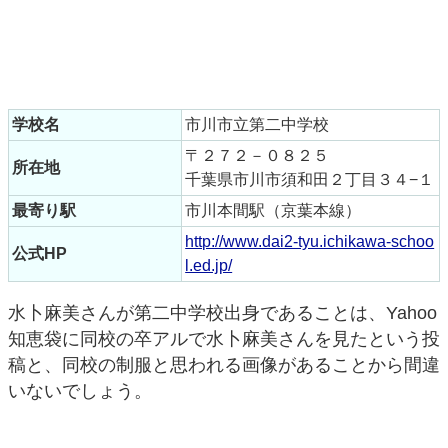
学校名
市川市立第二中学校
〒２７２－０８２５
所在地
千葉県市川市須和田２丁目３４−１
最寄り駅
市川本間駅（京葉本線）
http://www.dai2-tyu.ichikawa-schoo
公式HP
l.ed.jp/
水卜麻美さんが第二中学校出身であることは、Yahoo
知恵袋に同校の卒アルで水卜麻美さんを見たという投
稿と、同校の制服と思われる画像があることから間違
いないでしょう。