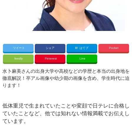
ツイート
シェア
B!
はてブ
Pocket
feedly
Pinterest
Line
水卜麻美さんの出身大学や高校などの学歴と本当の出身地を
徹底解説！卒アル画像や幼少期の画像を含め、学生時代に迫
ります！
低体重児で生まれていたことや変顔で日テレに合格し
ていたことなど、他では知れない情報満載でお伝えし
ています。