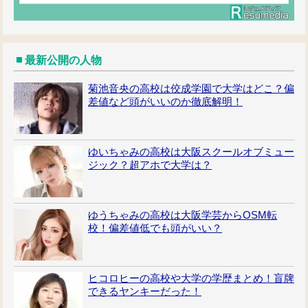
最新公開の人物
菊池音央の高校は佼成学園で大学はどこ？偏
差値など頭がいいのか徹底解明！
ゆいちゃみの高校は大阪スクールオブミュー
ジック？超アホで大学は？
ゆうちゃみの高校は大阪学芸からOSM転
校！偏差値低でも頭がいい？
ヒコロヒーの高校や大学の学歴まとめ！盲牌
できるヤンキーだった！