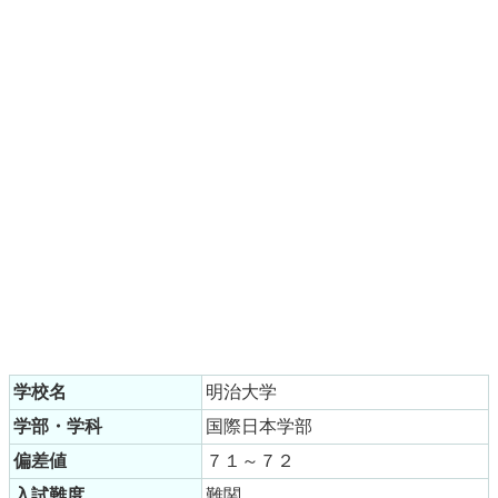
学校名
明治大学
学部・学科
国際日本学部
偏差値
７１～７２
入試難度
難関