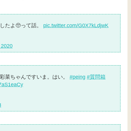
したよ🥺って話。
pic.twitter.com/G0X7kLdjwK
 2020
川彩菜ちゃんですいま。はい。
#peing
#質問箱
hy7aS1eaCy
8