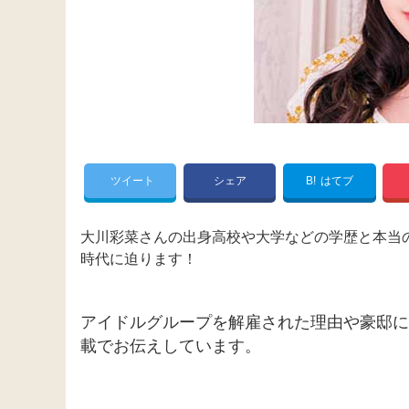
ツイート
シェア
B!
はてブ
大川彩菜さんの出身高校や大学などの学歴と本当
時代に迫ります！
アイドルグループを解雇された理由や豪邸に
載でお伝えしています。