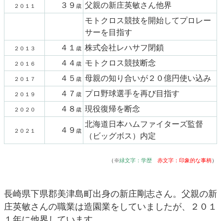
３９
父親の新庄英敏さん他界
２０１１
歳
モトクロス競技を開始してプロレー
サーを目指す
４１
株式会社レハサフ閉鎖
２０１３
歳
４４
モトクロス競技断念
２０１６
歳
４５
母親の知り合いが２０億円使い込み
２０１７
歳
４７
プロ野球選手を再び目指す
２０１９
歳
４８
現役復帰を断念
２０２０
歳
北海道日本ハムファイターズ監督
４９
２０２１
歳
（ビッグボス）内定
（※
緑文字：学歴
赤文字：印象的な事柄
）
長崎県下県郡美津島町出身の新庄剛志さん。父親の新
庄英敏さんの職業は造園業をしていましたが、２０１
１年に他界しています。