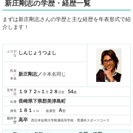
新庄剛志の学歴・経歴一覧
まずは新庄剛志さんの学歴と主な経歴を年表形式で紹
介します！
ふりが
しんじょうつよし
な
氏名
新庄剛志／
※本名同じ
／
本名
生年月
１９７２
１
２８
54
年
月
日生
歳
日
長崎県下県郡美津島町
出身
１８１
A
身長
ｃｍ 血液型
型
最終学
高卒
西日本短期大学附属高等学校・普通科スポーツコース
歴