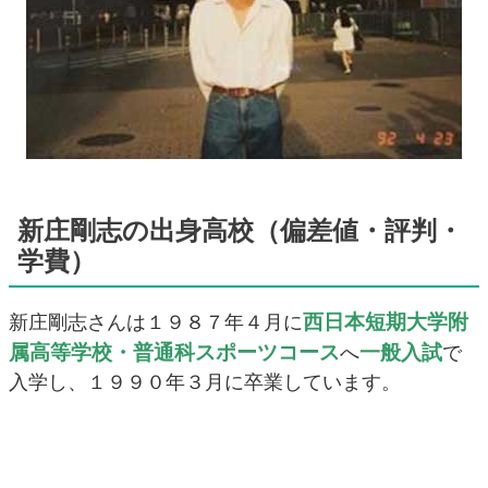
新庄剛志の出身高校（偏差値・評判・
学費）
西日本短期大学附
新庄剛志さんは１９８７年４月に
属高等学校・普通科スポーツコース
一般入試
へ
で
入学し、１９９０年３月に卒業しています。