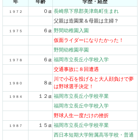
年
年齢
学歴・経歴
０
長崎県下県郡美津島町生まれ
１９７２
歳
父親は造園業＆母親は主婦？
６
野間幼稚園入園
１９７５
歳
仮面ライダーになりたかった！
野間幼稚園卒園
６
福岡市立長丘小学校入学
１９７８
歳
交通事故に８回遭遇
川で小石を投げると大人顔負けで夢
８
１９８０
歳
は野球選手決定！
１２
福岡市立長丘小学校卒業
１９８４
歳
福岡市立長丘中学校入学
野球人生一度だけの挫折
１５
福岡市立長丘中学校卒業
１９８７
歳
西日本短期大学附属高等学校・普通