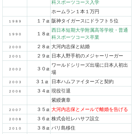
科スポーツコース入学
ホームラン１本１万円
１７
阪神タイガースにドラフト５位
１９８９
歳
西日本短期大学附属高等学校・普通
１８
１９９０
歳
科スポーツコース卒業
２８
大河内志保と結婚
２０００
歳
２９
日本人野手初のメジャーリーガー
２００１
歳
ワールドシリーズ出場に日本人初出
３０
２００２
歳
場
３１
日本ハムファイターズと契約
２００３
歳
３４
現役引退
２００６
歳
紫綬褒章
３５
大河内志保とメールで離婚を告げる
２００７
歳
３６
株式会社レハサフ設立
２００８
歳
３８
バリ島移住
２０１０
歳