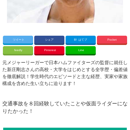
ツイート
シェア
B!
はてブ
Pocket
feedly
Pinterest
Line
元メジャーリーガーで日本ハムファイターズの監督に就任し
た新庄剛志さんの高校・大学をはじめとする全学歴・偏差値
を徹底解説！学生時代のエピソードと主な経歴、実家や家族
構成を含めた生い立ちに迫ります！
交通事故を８回経験していたことや仮面ライダーにな
りたかった！