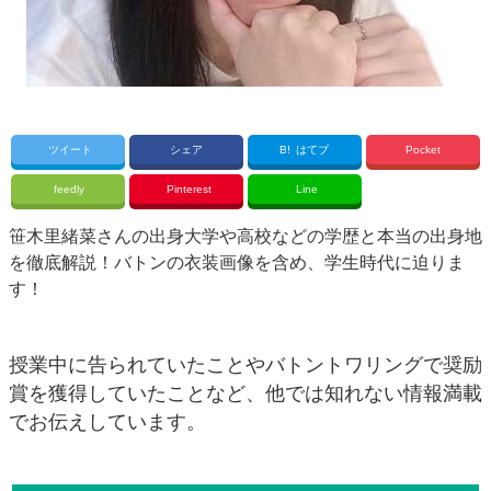
ツイート
シェア
B!
はてブ
Pocket
feedly
Pinterest
Line
笹木里緒菜さんの出身大学や高校などの学歴と本当の出身地
を徹底解説！バトンの衣装画像を含め、学生時代に迫りま
す！
授業中に告られていたことやバトントワリングで奨励
賞を獲得していたことなど、他では知れない情報満載
でお伝えしています。