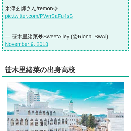
米津玄師さん/remon🍋
pic.twitter.com/PWnSaFu4sS
— 笹木里緒菜🐸SweetAlley (@Riona_SwAl)
November 9, 2018
笹木里緒菜の出身高校