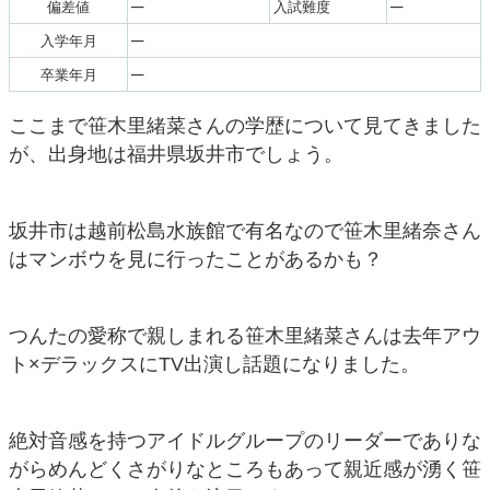
─
─
偏差値
入試難度
─
入学年月
─
卒業年月
ここまで笹木里緒菜さんの学歴について見てきました
が、出身地は福井県坂井市でしょう。
坂井市は越前松島水族館で有名なので笹木里緒奈さん
はマンボウを見に行ったことがあるかも？
つんたの愛称で親しまれる笹木里緒菜さんは去年アウ
ト×デラックスにTV出演し話題になりました。
絶対音感を持つアイドルグループのリーダーでありな
がらめんどくさがりなところもあって親近感が湧く笹