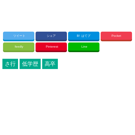
ツイート
シェア
B!
はてブ
Pocket
feedly
Pinterest
Line
さ行
低学歴
高卒