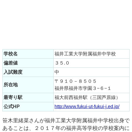
学校名
福井工業大学附属福井中学校
偏差値
３５.０
入試難度
中
〒９１０－８５０５
所在地
福井県福井市学園３−６−１
最寄り駅
福大前西福井駅（三国芦原線）
公式HP
http://www.fukui-ut-fukui-j.ed.jp/
笹木里緒菜さんが福井工業大学附属福井中学校出身で
あることは、２０１７年の福井高等学校の学校案内に