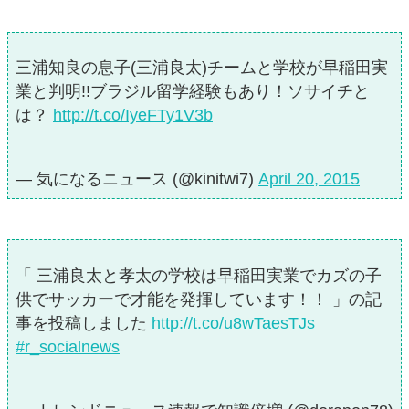
三浦知良の息子(三浦良太)チームと学校が早稲田実
業と判明!!ブラジル留学経験もあり！ソサイチと
は？
http://t.co/IyeFTy1V3b
— 気になるニュース (@kinitwi7)
April 20, 2015
「 三浦良太と孝太の学校は早稲田実業でカズの子
供でサッカーで才能を発揮しています！！ 」の記
事を投稿しました
http://t.co/u8wTaesTJs
#r_socialnews