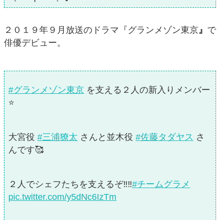
２０１９年９月放送のドラマ『グランメゾン東京
』
で
俳優デビュー。
#グランメゾン東京
を支える２人の新入りメンバー
⭐️
大宮役
#三浦獠太
さんと並木役
#佐藤タダヤス
さ
んです🥰
２人でシェフたちを支えるぞ‼️‼️
#チームグラメ
pic.twitter.com/y5dNc6IzTm