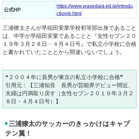
https://www.wasedajg.ed.jp/introdu
公式HP
ction/e.html
三浦獠太さんが早稲田実業学校初等部出身であること
は、中学が早稲田実業であることと『女性セブン２０
１９年３月２８日・４月４日号』で私立小学校に合格
と書かれていたこととから間違いないでしょう。
❝２００４年に長男が東京の私立小学校に合格❞
引用元：【三浦知良 長男が芸能界デビュー間近、
夫婦は円満取り戻す（女性セブン２０１９年３月２
８日・４月４日号）】
三浦獠太のサッカーのきっかけはキャプ
テン翼！