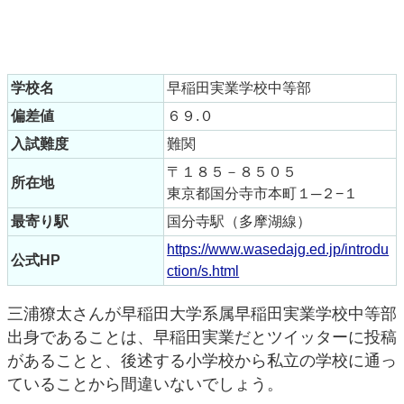
学校名
早稲田実業学校中等部
偏差値
６９.０
入試難度
難関
〒１８５－８５０５
所在地
東京都国分寺市本町１─２−１
最寄り駅
国分寺駅（多摩湖線）
https://www.wasedajg.ed.jp/introdu
公式HP
ction/s.html
三浦獠太さんが早稲田大学系属早稲田実業学校中等部
出身であることは、早稲田実業だとツイッターに投稿
があることと、後述する小学校から私立の学校に通っ
ていることから間違いないでしょう。