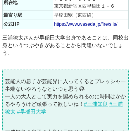
所在地
東京都新宿区西早稲田１－６
最寄り駅
早稲田駅（東西線）
公式HP
https://www.waseda.jp/fire/sils/
三浦獠太さんが早稲田大学出身であることは、同校出
身というつぶやきがあることから間違いないでしょ
う。
芸能人の息子が芸能界に入ってくるとプレッシャー
半端ないやろうなといつも思う😂
一人の大人として実力を認められるのに時間はかか
るやろうけど頑張って欲しいね！
#三浦知良
#三浦
獠太
#早稲田大学