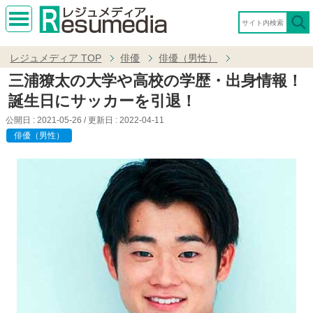
MEN
U
レジュメディア
TOP
俳優
俳優（男性）
三浦獠太の大学や高校の学歴・出身情報！
誕生日にサッカーを引退！
公開日 :
2021-05-26
/ 更新日 :
2022-04-11
俳優（男性）