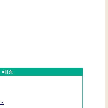
■目次
は？