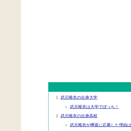
武元唯衣の出身大学
武元唯衣は大学でぼっち！
武元唯衣の出身高校
武元唯衣が欅坂に応募した理由