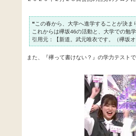
❝この春から、大学へ進学することが決ま
これからは欅坂46の活動と、大学での勉
引用元：【新道。武元唯衣です。（欅坂オ
また、『欅って書けない？』の学力テストで