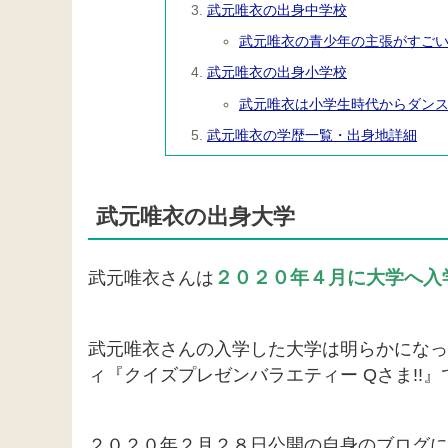
武元唯衣の出身中学校
武元唯衣の青少年の主張がすご
武元唯衣の出身小学校
武元唯衣は小学生時代からダン
武元唯衣の学歴一覧・出身地詳細
武元唯衣の出身大学
２０２０年４月に大学へ入
武元唯衣さんは
武元唯衣さんの入学した大学は明らかになっ
ィ『クイズプレゼンバラエティー Qさま!!
２０２０年２月２８日公開の自身のブログに