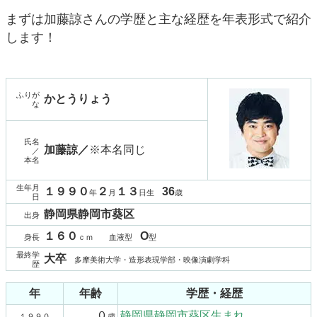
まずは加藤諒さんの学歴と主な経歴を年表形式で紹介
します！
ふりが
かとうりょう
な
氏名
加藤諒／
※本名同じ
／
本名
生年月
１９９０
２
１３
36
年
月
日生
歳
日
静岡県静岡市葵区
出身
１６０
O
身長
ｃｍ 血液型
型
最終学
大卒
多摩美術大学・造形表現学部・映像演劇学科
歴
年
年齢
学歴・経歴
０
静岡県静岡市葵区生まれ
１９９０
歳