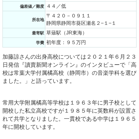
４４／低
偏差値／難度
〒４２０－０９１１
所在地
静岡県静岡市葵区瀬名２−１−１
草薙駅（JR東海）
最寄駅
初年度：９５万円
学費
加藤諒さんの出身高校については２０２１年６月２３
日発信『讀賣新聞オンライン』のインタビューで「高
校は常葉大学付属橘高校（静岡市）の音楽学科を選び
ました。」と語っています。
常用大学附属橘高等学校は１９６３年に男子校として
開校した私立高校ですが１９８５年に英数科が設置さ
れて共学となりました。一貫校である中学は１９６５
年に開校しています。