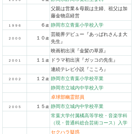
父親は営業＆母親は主婦、祖父は加
藤金物店経営
６
静岡市立青葉小学校入学
１９９６
歳
芸能界デビュー『あっぱれさんま大
１０
２０００
歳
先生』
映画初出演『金髪の草原』
１１
ドラマ初出演『ガッコの先生』
２００１
歳
連続テレビ小説『こころ』
１２
静岡市立青葉小学校卒業
２００２
歳
静岡市立城内中学校入学
卓球部幽霊部員
１５
静岡市立城内中学校卒業
２００５
歳
常葉大学付属橘高等学校・音楽学科
（現・普通科総合芸術コース）入学
セクハラ疑惑