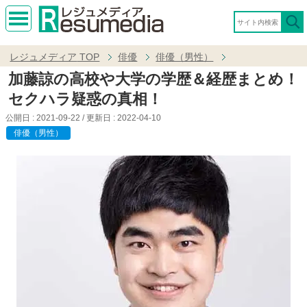
MEN
U
レジュメディア
TOP
俳優
俳優（男性）
加藤諒の高校や大学の学歴＆経歴まとめ！
セクハラ疑惑の真相！
公開日 :
2021-09-22
/ 更新日 :
2022-04-10
俳優（男性）