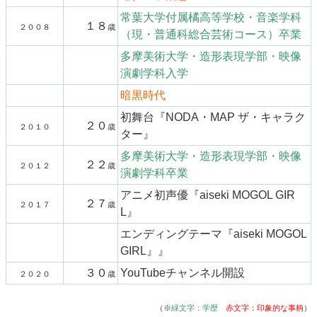
常葉大学付属橘高等学校・音楽学科
１８
２００８
歳
（現・普通科総合芸術コース）卒業
多摩美術大学・造形表現学部・映像
演劇学科入学
暗黒時代
初舞台『NODA・MAP ザ・キャラク
２０
２０１０
歳
ター』
多摩美術大学・造形表現学部・映像
２２
２０１２
歳
演劇学科卒業
アニメ初声優『aiseki MOGOL GIR
２７
２０１７
歳
L』
エンディングテーマ『aiseki MOGOL
GIRL』』
３０
YouTubeチャンネル開設
２０２０
歳
（※
緑文字：学歴
赤文字：印象的な事柄
）