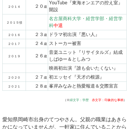
YouTube『東海オンエアの控え室』
２０
２０１４
歳
開設
名古屋商科大学・経営学部・経営学
２０１５頃
科
中退
２３
ドラマ初出演『悪い人』
２０１６
歳
２４
ストーカー被害
２０１７
歳
音楽ユニット『リサイタルズ』結成
２６
２０１９
歳
しばゆー＆としみつ
映画初出演『誰も会いたくない』
２７
初エッセイ『天才の根源』
２０２０
歳
２８
峯岸みなみと熱愛報道＆交際宣言
２０２１
歳
（※
緑文字：学歴
赤文字：印象的な事柄
）
愛知県岡崎市出身のてつやさん。父親の職業はあきら
かになっていませんが、一軒家に住んでいることから