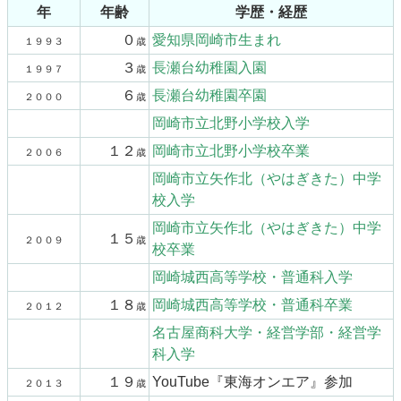
年
年齢
学歴・経歴
０
愛知県岡崎市生まれ
１９９３
歳
３
長瀬台幼稚園入園
１９９７
歳
６
長瀬台幼稚園卒園
２０００
歳
岡崎市立北野小学校入学
１２
岡崎市立北野小学校卒業
２００６
歳
岡崎市立矢作北（やはぎきた）中学
校入学
岡崎市立矢作北（やはぎきた）中学
１５
２００９
歳
校卒業
岡崎城西高等学校・普通科入学
１８
岡崎城西高等学校・普通科卒業
２０１２
歳
名古屋商科大学・経営学部・経営学
科入学
１９
YouTube『東海オンエア』参加
２０１３
歳