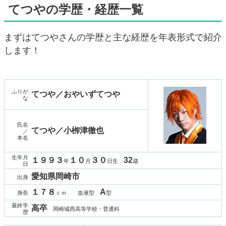
てつやの学歴・経歴一覧
まずはてつやさんの学歴と主な経歴を年表形式で紹介
します！
ふりが
てつや／おやいずてつや
な
氏名
てつや／小栁津徹也
／
本名
生年月
１９９３
１０
３０
32
年
月
日生
歳
日
愛知県岡崎市
出身
１７８
A
身長
ｃｍ 血液型
型
最終学
高卒
岡崎城西高等学校・普通科
歴