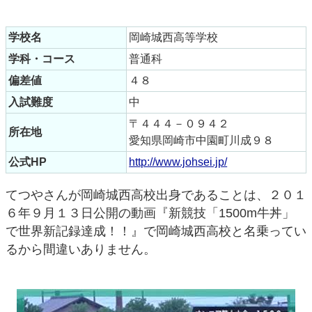
学校名
岡崎城西高等学校
学科・コース
普通科
偏差値
４８
入試難度
中
〒４４４－０９４２
所在地
愛知県岡崎市中園町川成９８
公式HP
http://www.johsei.jp/
てつやさんが岡崎城西高校出身であることは、２０１
６年９月１３日公開の動画『新競技「1500m牛丼」
で世界新記録達成！！』で岡崎城西高校と名乗ってい
るから間違いありません。