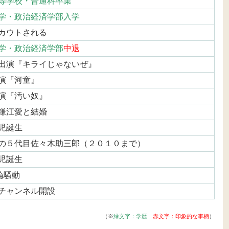
等学校・普通科卒業
学・政治経済学部入学
カウトされる
学・政治経済学部
中退
出演『キライじゃないぜ』
演『河童』
演『汚い奴』
鎌江愛と結婚
児誕生
の５代目佐々木助三郎（２０１０まで）
児誕生
倫騒動
beチャンネル開設
（※
緑文字：学歴
赤文字：印象的な事柄
）