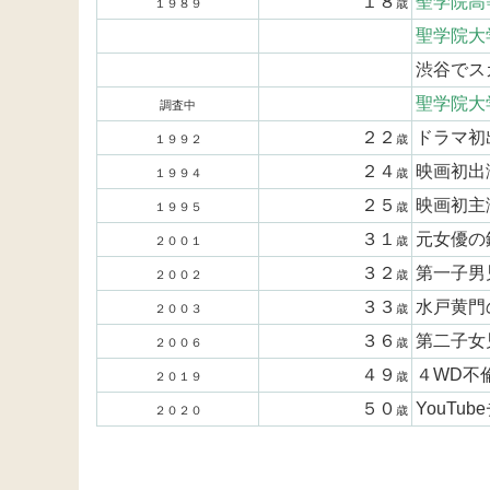
１８
聖学院高
１９８９
歳
聖学院大
渋谷でス
聖学院大
調査中
２２
ドラマ初
１９９２
歳
２４
映画初出
１９９４
歳
２５
映画初主
１９９５
歳
３１
元女優の
２００１
歳
３２
第一子男
２００２
歳
３３
水戸黄門
２００３
歳
３６
第二子女
２００６
歳
４９
４WD不
２０１９
歳
５０
YouTu
２０２０
歳