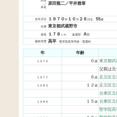
氏名
原田龍二／平井雅章
／
本名
１９７０
１０
２６
55
生年月日
年
月
日生
歳
東京都武蔵野市
出身
１７８
A
身長
ｃｍ 血液型
型
高卒
最終学歴
聖学院高等学校・普通科
年
年齢
０
東京都武
１９７０
歳
父親は元
６
足立区立
１９７７
歳
１２
足立区立
１９８３
歳
台東区立
１５
台東区立
１９８６
歳
聖学院高