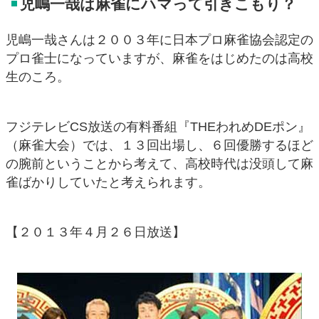
児嶋一哉は麻雀にハマって引きこもり？
児嶋一哉さんは２００３年に日本プロ麻雀協会認定の
プロ雀士になっていますが、麻雀をはじめたのは高校
生のころ。
フジテレビCS放送の有料番組『THEわれめDEポン』
（麻雀大会）では、１３回出場し、６回優勝するほど
の腕前ということから考えて、高校時代は没頭して麻
雀ばかりしていたと考えられます。
【２０１３年４月２６日放送】