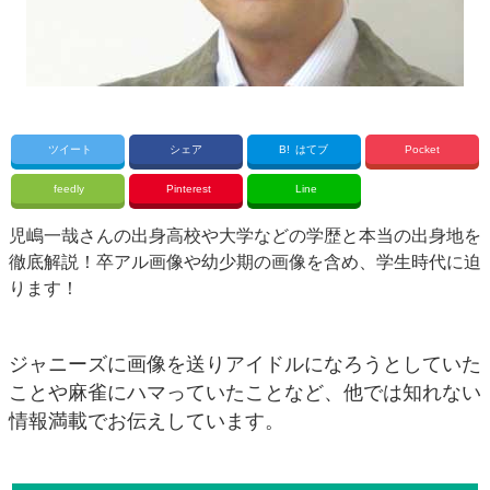
ツイート
シェア
B!
はてブ
Pocket
feedly
Pinterest
Line
児嶋一哉さんの出身高校や大学などの学歴と本当の出身地を
徹底解説！卒アル画像や幼少期の画像を含め、学生時代に迫
ります！
ジャニーズに画像を送りアイドルになろうとしていた
ことや麻雀にハマっていたことなど、他では知れない
情報満載でお伝えしています。