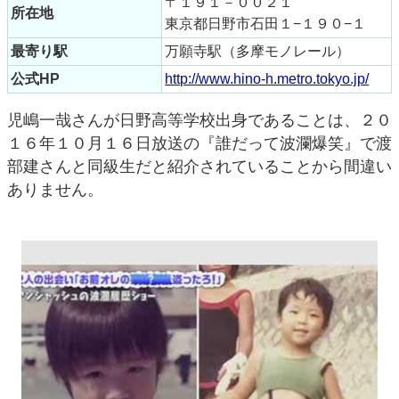
〒１９１－００２１
所在地
東京都日野市石田１−１９０−１
最寄り駅
万願寺駅（多摩モノレール）
公式HP
http://www.hino-h.metro.tokyo.jp/
児嶋一哉さんが日野高等学校出身であることは、２０
１６年１０月１６日放送の『誰だって波瀾爆笑』で渡
部建さんと同級生だと紹介されていることから間違い
ありません。