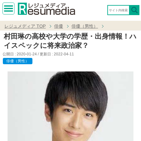
MEN
U
レジュメディア
TOP
俳優
俳優（男性）
村田琳の高校や大学の学歴・出身情報！ハ
イスペックに将来政治家？
公開日 :
2020-01-24
/ 更新日 :
2022-04-11
俳優（男性）