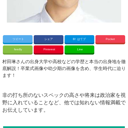
ツイート
シェア
B!
はてブ
Pocket
feedly
Pinterest
Line
村田琳さんの出身大学や高校などの学歴と本当の出身地を徹
底解説！卒業式画像や幼少期の画像を含め、学生時代に迫り
ます！
非の打ち所のないスペックの高さや将来は政治家を視
野に入れていることなど、他では知れない情報満載で
お伝えしています。