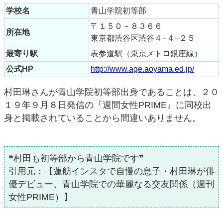
学校名
青山学院初等部
〒１５０－８３６６
所在地
東京都渋谷区渋谷４−４−２５
最寄り駅
表参道駅（東京メトロ銀座線）
公式HP
http://www.age.aoyama.ed.jp/
村田琳さんが青山学院初等部出身であることは、２０
１９年９月８日発信の『週間女性PRIME』に同校出
身と掲載されていることから間違いありません。
❝村田も初等部から青山学院です❞
引用元：【蓮舫インスタで自慢の息子・村田琳が俳
優デビュー、青山学院での華麗なる交友関係（週刊
女性PRIME）】