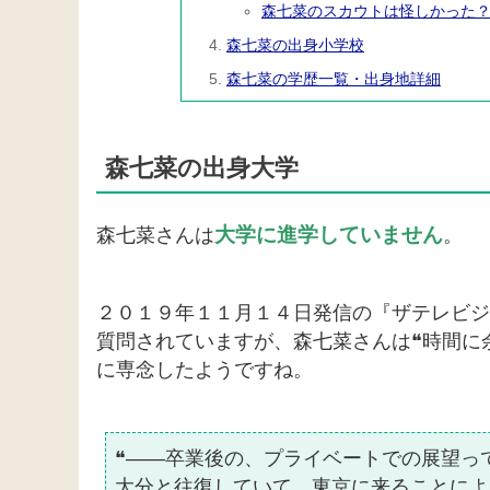
森七菜のスカウトは怪しかった
森七菜の出身小学校
森七菜の学歴一覧・出身地詳細
森七菜の出身大学
大学に進学していません
森七菜さんは
。
２０１９年１１月１４日発信の『ザテレビジ
質問されていますが、森七菜さんは❝時間に
に専念したようですね。
❝――卒業後の、プライベートでの展望っ
大分と往復していて、東京に来ることによ