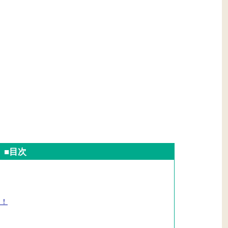
■目次
た！