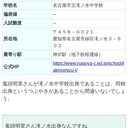
学校名
名古屋市立滝ノ水中学校
偏差値
─
入試難度
─
〒４５８－００２１
所在地
愛知県名古屋市緑区滝ノ水３－６
０２
最寄り駅
神沢駅（地下鉄桜通線）
https://www.nagoya-c.ed.jp/school/t
公式HP
akinomizu-j/
鬼頭明里さんが滝ノ水中学校出身であることは、同校
出身というつぶやきがあることから間違いないでしょ
う。
鬼頭明里さん滝ノ水出身なんですね