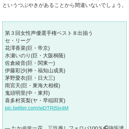
というつぶやきがあることから間違いないでしょう。
第３回女性声優選手権ベスト８出揃う
セ・リーグ
花澤香菜(巨・帝京)
水瀬いのり(巨・大阪桐蔭)
佐倉綾音(巨・関東一)
伊藤彩沙(神・福知山成美)
茅野愛衣(巨・日大三)
雨宮天(巨・東海大相模)
鬼頭明里(中・東邦)
喜多村英梨(ヤ・早稲田実)
pic.twitter.com/wDTRj5jx4M
— たか＠🌸一花、三玖推しフォロバ100％🎧強垢達