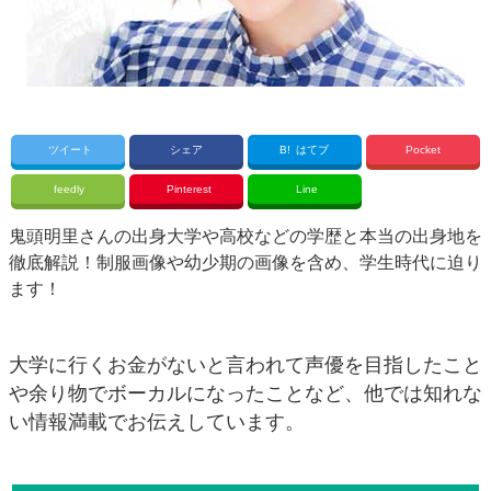
ツイート
シェア
B!
はてブ
Pocket
feedly
Pinterest
Line
鬼頭明里さんの出身大学や高校などの学歴と本当の出身地を
徹底解説！制服画像や幼少期の画像を含め、学生時代に迫り
ます！
大学に行くお金がないと言われて声優を目指したこと
や余り物でボーカルになったことなど、他では知れな
い情報満載でお伝えしています。