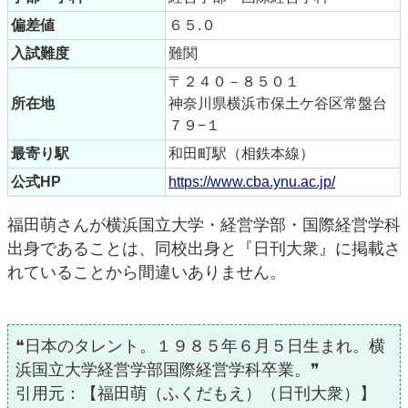
偏差値
６５.０
入試難度
難関
〒２４０－８５０１
所在地
神奈川県横浜市保土ケ谷区常盤台
７９−１
最寄り駅
和田町駅（相鉄本線）
公式HP
https://www.cba.ynu.ac.jp/
福田萌さんが横浜国立大学・経営学部・国際経営学科
出身であることは、同校出身と『日刊大衆』に掲載さ
れていることから間違いありません。
❝日本のタレント。１９８５年６月５日生まれ。横
浜国立大学経営学部国際経営学科卒業。❞
引用元：【福田萌（ふくだもえ）（日刊大衆）】