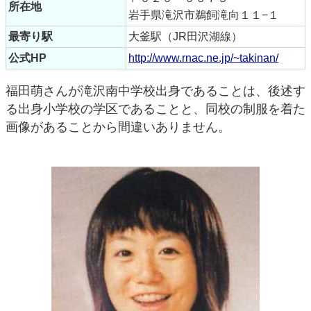
所在地
岩手県滝沢市鵜飼滝向１１−１
最寄り駅
大釜駅（JR田沢湖線）
公式HP
http://www.rnac.ne.jp/~takinan/
福田萌さんが滝沢南中学校出身であることは、後述す
る出身小学校の学区であることと、同校の制服を着た
画像があることから間違いありません。