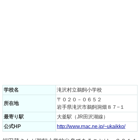
学校名
滝沢村立鵜飼小学校
〒０２０－０６５２
所在地
岩手県滝沢市鵜飼洞畑８７−１
最寄り駅
大釜駅（JR田沢湖線）
公式HP
http://www.rnac.ne.jp/~ukaikko/