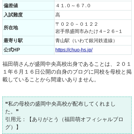
偏差値
４１.０～６７.０
入試難度
高
〒０２０－０１２２
所在地
岩手県盛岡市みたけ４−２６−１
最寄り駅
青山駅（いわて銀河鉄道線）
公式HP
https://chuo-hs.jp/
福田萌さんが盛岡中央高校出身であることは、２０１
１年６月１６日公開の自身のブログに同校を母校と掲
載していることから間違いありません。
❝私の母校の盛岡中央高校が配布してくれまし
た。❞
引用元：【ありがとう（福田萌オフィシャルブロ
グ）】