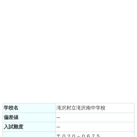
学校名
滝沢村立滝沢南中学校
偏差値
─
入試難度
─
〒０２０－０６７５