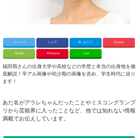
ツイート
シェア
B!
はてブ
Pocket
feedly
Pinterest
Line
福田萌さんの出身大学や高校などの学歴と本当の出身地を徹
底解説！卒アル画像や幼少期の画像を含め、学生時代に迫り
ます！
あだ名がアラレちゃんだったことやミスコングランプ
リから芸能界に入ったことなど、他では知れない情報
満載でお伝えしています。