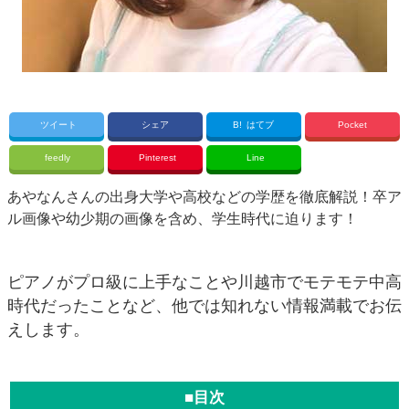
ツイート
シェア
B!
はてブ
Pocket
feedly
Pinterest
Line
あやなんさんの出身大学や高校などの学歴を徹底解説！卒ア
ル画像や幼少期の画像を含め、学生時代に迫ります！
ピアノがプロ級に上手なことや川越市でモテモテ中高
時代だったことなど、他では知れない情報満載でお伝
えします。
■目次