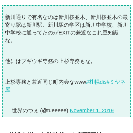
新川通りで有名なのは新川桜並木、新川桜並木の最
寄り駅は新川駅、新川駅の学区は新川中学校、新川
中学校に通ってたのがEXITの兼近なこれ豆知識
な。
他にはブギウギ専務の上杉専務もな。
上杉専務と兼近同じ町内会なwww
#札幌dis
#ミヤネ
屋
— 世界のつぇ (@tueeeee)
November 1, 2019