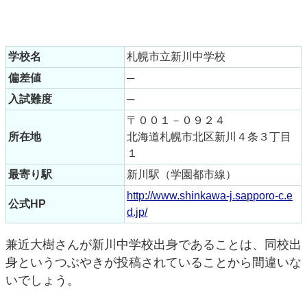
学校名
札幌市立新川中学校
偏差値
─
入試難度
─
〒００１－０９２４
所在地
北海道札幌市北区新川４条３丁目
１
最寄り駅
新川駅（学園都市線）
http://www.shinkawa-j.sapporo-c.e
公式HP
d.jp/
兼近大樹さんが新川中学校出身であることは、同校出
身というつぶやきが投稿されていることから間違いな
いでしょう。