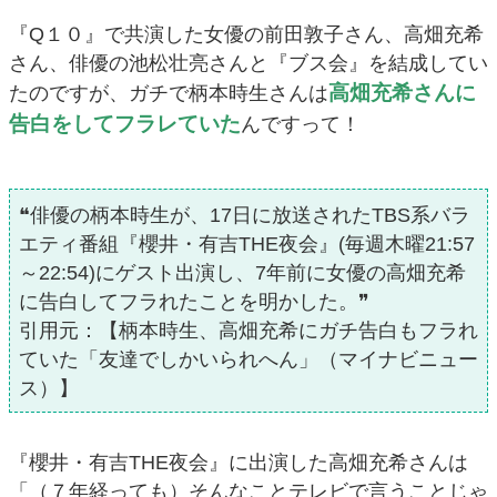
『Q１０』で共演した女優の前田敦子さん、高畑充希
さん、俳優の池松壮亮さんと『ブス会』を結成してい
高畑充希さんに
たのですが、ガチで柄本時生さんは
告白をしてフラレていた
んですって！
❝俳優の柄本時生が、17日に放送されたTBS系バラ
エティ番組『櫻井・有吉THE夜会』(毎週木曜21:57
～22:54)にゲスト出演し、7年前に女優の高畑充希
に告白してフラれたことを明かした。❞
引用元：【柄本時生、高畑充希にガチ告白もフラれ
ていた「友達でしかいられへん」（マイナビニュー
ス）】
『櫻井・有吉THE夜会』に出演した高畑充希さんは
「（７年経っても）そんなことテレビで言うことじゃ