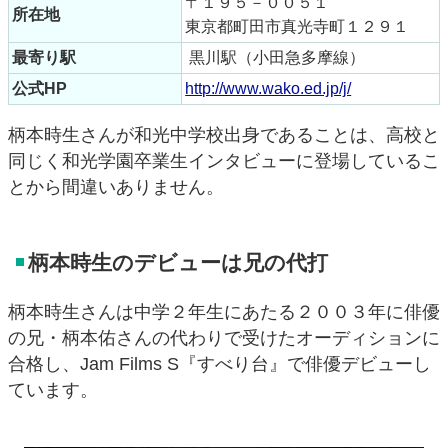
〒１９５－００５１
所在地
東京都町田市真光寺町１２９１
最寄り駅
黒川駅（小田急多摩線）
公式HP
http://www.wako.ed.jp/j/
柄本時生さんが和光中学校出身であることは、高校と
同じく和光学園卒業生インタビューに登場しているこ
とから間違いありません。
柄本時生のデビューは兄の代打
柄本時生さんは中学２年生にあたる２００３年に俳優
の兄・柄本佑さんの代わりで受けたオーディションに
合格し、Jam Films S『すべり台』で俳優デビューし
ています。