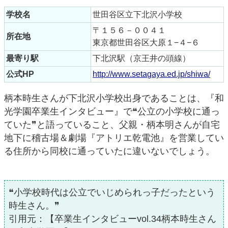
学校名
世田谷区立下北沢小学校
〒１５６－００４１
所在地
東京都世田谷区大原１−４−６
最寄り駅
下北沢駅（京王井の頭線）
公式HP
http://www.setagaya.ed.jp/shiwa/
柄本時生さんが下北沢小学校出身であることは、『和
光学園卒業生インタビュー』で❝公立の小学校に通っ
ていた❞と語っていること、父親・柄本明さんが自宅
地下に稽古場＆劇場『アトリエ乾電池』を営業してい
る住所から同校に通っていたに違いないでしょう。
❝小学校時代は公立でいじめられっ子だったという
時生さん。❞
引用元：【卒業生インタビューvol.34柄本時生さん