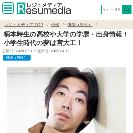
MEN
U
レジュメディア
TOP
俳優
俳優（男性）
柄本時生の高校や大学の学歴・出身情報！
小学生時代の夢は宮大工！
公開日 :
2020-02-19
/ 更新日 :
2022-04-11
俳優（男性）