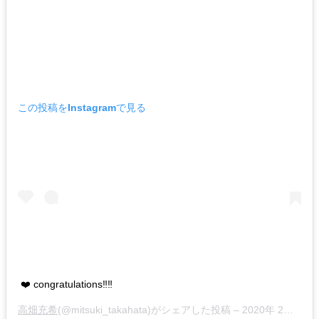
この投稿をInstagramで見る
❤️ congratulations‼︎‼︎
高畑充希
(@mitsuki_takahata)がシェアした投稿 –
2020年 2月月17日午前4時00分PST