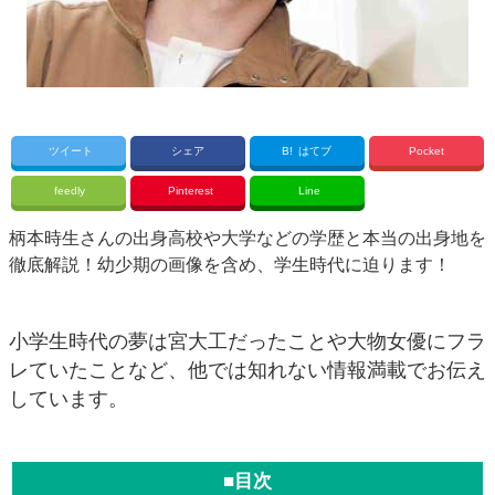
ツイート
シェア
B!
はてブ
Pocket
feedly
Pinterest
Line
柄本時生さんの出身高校や大学などの学歴と本当の出身地を
徹底解説！幼少期の画像を含め、学生時代に迫ります！
小学生時代の夢は宮大工だったことや大物女優にフラ
レていたことなど、他では知れない情報満載でお伝え
しています。
■目次