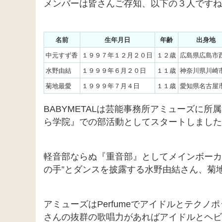
メンバーは皆さんご存知、以下の３人ですね
名前
生年月日
年齢
出身地
中元すず香
１９９７年１２月２０日
１２歳
広島県広島市
水野由結
１９９９年６月２０日
１１歳
神奈川県川崎
菊地最愛
１９９９年７月４日
１１歳
愛知県名古屋
BABYMETALは芸能事務所アミューズに
ら学院』での部活動としてスタートしました
軽音部ならぬ『重音部』としてメインボーカ
の手”とダンスを披露する水野由結さん、菊
アミューズはPerfumeでアイドルとテク
さんの抜群の歌唱力があればアイドルとヘビ