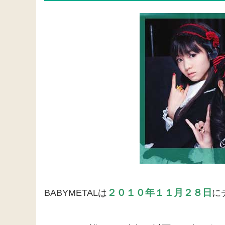
２０１０年１１月２８日
BABYMETALは
に