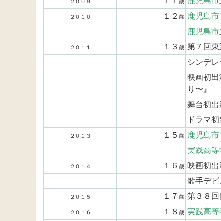
１１
鹿児島市
２００９
歳
１２
鹿児島市
２０１０
歳
鹿児島市
１３
第７回東
２０１１
歳
シンデレ
映画初出
り〜』
舞台初出演
ドラマ初
１５
鹿児島市
２０１３
歳
実践高等
１６
映画初出
２０１４
歳
歌手デビ
１７
第３８回
２０１５
歳
１８
実践高等
２０１６
歳