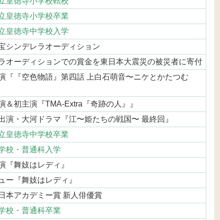
立皇徳寺小学校転校
立皇徳寺小学校卒業
立皇徳寺中学校入学
宝シンデレラオーディション
ラオーディションでの賞金を東日本大震災の被災者に寄付
演『『空色物語』第四話 上白石萌音〜ニケとかたつむ
＆初主演『TMA-Extra『奇跡の人』』
出演・大河ドラマ『江〜姫たちの戦国〜 最終回』
立皇徳寺中学校卒業
学校・普通科入学
演『舞妓はレディ』
ュー『舞妓はレディ』
日本アカデミー賞 新人俳優賞
学校・普通科卒業