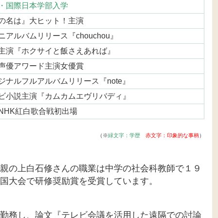
・国際日本学部入学
の名は』大ヒット！主演
アルバムリリース『chouchou』
主演『ホクサイと飯さえあれば』
声優アワード主演女優賞
ジナルフルアルバムリリース『note』
ビ小説主演『カムカムエヴリバディ』
NHK紅白歌合戦初出場
（※
緑文字：学歴
赤文字：印象的な事柄
）
親の上白石修さんの職業は中学の社会科教師で１９
国大会で研修奨励賞を受賞しています。
勤務し、論文『テレビ会議を活用した遠隔での討論