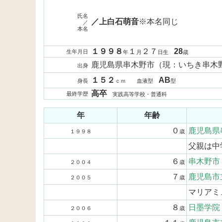
氏名
／上白石萌音
※本名同じ
／
本名
１９９８
１
２７
28
生年月日
年
月
日生
歳
鹿児島県串木野市（現：いちき串木
出身
１５２
AB
身長
ｃｍ 血液型
型
高卒
最終学歴
実践高等学校・普通科
年
年齢
０
鹿児島県
１９９８
歳
父親は中
６
串木野市
２００４
歳
７
鹿児島市
２００５
歳
マリアミ
８
日墨学院
２００６
歳