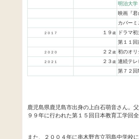
明治大学
映画『君
カバーミニ
１９
ドラマ初
２０１７
歳
第１１回
２２
初のオリ
２０２０
歳
２３
連続テレ
２０２１
歳
第７２回
鹿児島県鹿児島市出身の上白石萌音さん。父
９９年に行われた第１５回日本教育工学回全
また、２００４年に串木野市立羽島中学校に