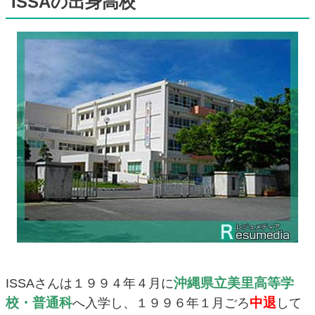
ISSAの出身高校
沖縄県立美里高等学
ISSAさんは１９９４年４月に
校・普通科
中退
へ入学し、１９９６年１月ごろ
して