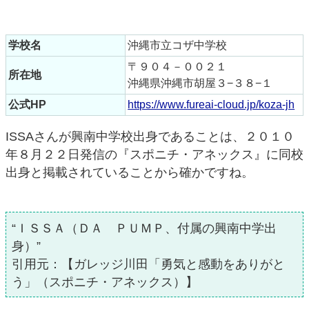
学校名
沖縄市立コザ中学校
〒９０４－００２１
所在地
沖縄県沖縄市胡屋３−３８−１
公式HP
https://www.fureai-cloud.jp/koza-jh
ISSAさんが興南中学校出身であることは、２０１０
年８月２２日発信の『スポニチ・アネックス』に同校
出身と掲載されていることから確かですね。
“ＩＳＳＡ（ＤＡ ＰＵＭＰ、付属の興南中学出
身）”
引用元：【ガレッジ川田「勇気と感動をありがと
う」（スポニチ・アネックス）】