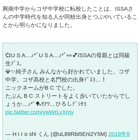
興南中学からコザ中学校に転校したことは、ISSAさ
んの中学時代を知る人が同校出身とつぶやいているこ
とから明らかになりました。
💞U S A…♪*ﾟU S A…♪*ﾟ👀💕ISSAの母親とは同級
生ﾃﾞｽ。
💎✨純子さん みんなから好かれていました。コザ
中学。コザ高校と名門校の出身ﾃﾞｽﾖ…！
ニックネームがB C でした。
たぶん B C ストリートをよく歩いていたからでし
ょうか…♪*ﾟ🏓ｻｱﾂ…ひろしﾃﾞｼﾀﾖ
pic.twitter.com/ywWrLyXrqy
— H i r o shi くん (@uL89Rbi5Eni2Y5M)
2018年9