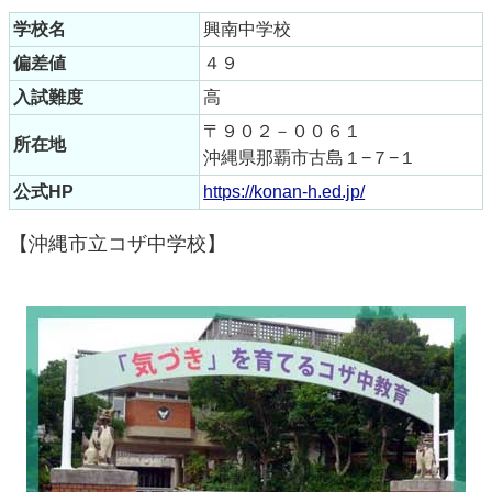
学校名
興南中学校
偏差値
４９
入試難度
高
〒９０２－００６１
所在地
沖縄県那覇市古島１−７−１
公式HP
https://konan-h.ed.jp/
【沖縄市立コザ中学校】