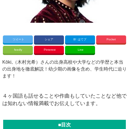
ツイート
シェア
B!
はてブ
Pocket
feedly
Pinterest
Line
Kōki,（木村光希）さんの出身高校や大学などの学歴と本当
の出身地を徹底解説！幼少期の画像を含め、学生時代に迫り
ます！
４ヶ国語も話せることや作曲もしていたことなど他で
は知れない情報満載でお伝えしています。
■目次