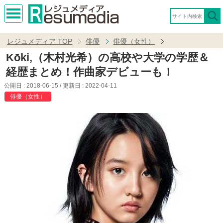
MEN
U
レジュメディア
TOP
俳優
俳優（女性）
Kōki,（木村光希）の高校や大学の学歴＆
経歴まとめ！作曲家デビューも！
公開日 :
2018-06-15
/ 更新日 :
2022-04-11
俳優（女性）