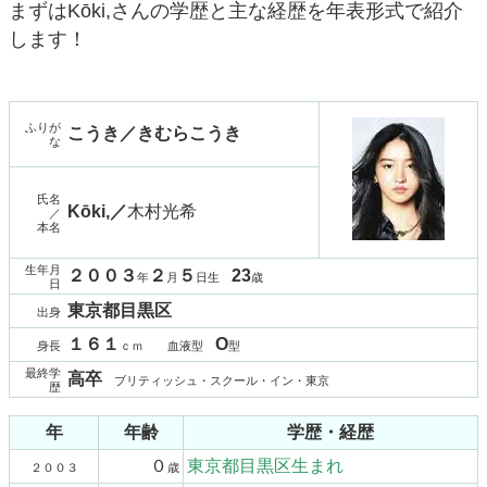
まずはKōki,さんの学歴と主な経歴を年表形式で紹介
します！
ふりが
こうき／きむらこうき
な
氏名
Kōki,／
木村光希
／
本名
生年月
２００３
２
５
23
年
月
日生
歳
日
東京都目黒区
出身
１６１
O
身長
ｃｍ 血液型
型
最終学
高卒
ブリティッシュ・スクール・イン・東京
歴
年
年齢
学歴・経歴
０
東京都目黒区生まれ
２００３
歳