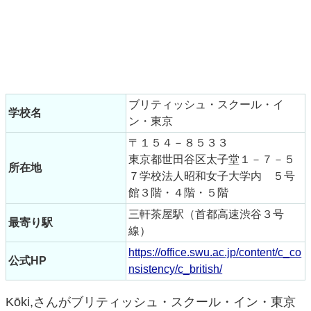
ブリティッシュ・スクール・イ
学校名
ン・東京
〒１５４－８５３３
東京都世田谷区太子堂１－７－５
所在地
７学校法人昭和女子大学内 ５号
館３階・４階・５階
三軒茶屋駅（首都高速渋谷３号
最寄り駅
線）
https://office.swu.ac.jp/content/c_co
公式HP
nsistency/c_british/
Kōki,さんがブリティッシュ・スクール・イン・東京