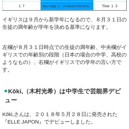
１７
Year １３
key stage ５ （A-level/６thForm）
イギリスは９月から新学年になるので、８月３１日の
生徒の満年齢が学年を決める基準になります。
左欄が８月３１日時点での生徒の満年齢、中央欄がイ
ギリスでの年齢別の段階（日本の場合の中学、高校の
ようなもの）、右欄がイギリスでの学年の言い方で
す。
Kōki,（木村光希）は中学生で芸能界デビ
ュー
Kōki,さんは、２０１８年５月２８日に発売された
『ELLE JAPON』でデビューしました。