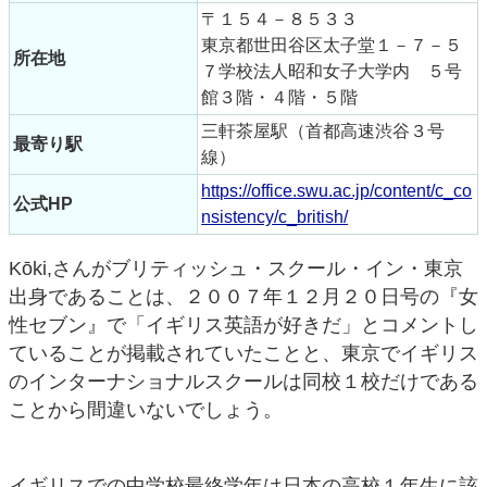
〒１５４－８５３３
東京都世田谷区太子堂１－７－５
所在地
７学校法人昭和女子大学内 ５号
館３階・４階・５階
三軒茶屋駅（首都高速渋谷３号
最寄り駅
線）
https://office.swu.ac.jp/content/c_co
公式HP
nsistency/c_british/
Kōki,さんがブリティッシュ・スクール・イン・東京
出身であることは、２００７年１２月２０日号の『女
性セブン』で「イギリス英語が好きだ」とコメントし
ていることが掲載されていたことと、東京でイギリス
のインターナショナルスクールは同校１校だけである
ことから間違いないでしょう。
イギリスでの中学校最終学年は日本の高校１年生に該