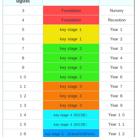
ugust
３
Foundation
Nursery
４
Foundation
Receotion
５
key stage １
Year １
６
key stage １
Year ２
７
key stage ２
Year ３
８
key stage ２
Year ４
９
key stage ２
Year ５
１０
key stage ２
Year ６
１１
key stage ３
Year ７
１２
key stage ３
Year ８
１３
key stage ３
Year ９
１４
Year １０
key stage ４ (IGCSE）
１５
Year １１
key stage ４ (IGCSE）
１６
Year １２
key stage ５ （A-level/６thForm）