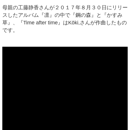
母親の工藤静香さんが２０１７年８月３０日にリリー
スしたアルバム『凛』の中で『鋼の森』と『かすみ
草』、『Time after time』はKōki,さんが作曲したもの
です。